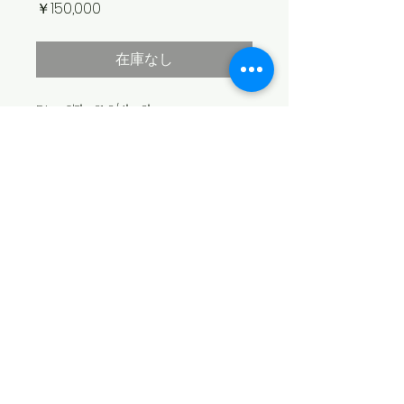
価
￥150,000
格
在庫なし
Dim: 6'8" x 21 3/4" x 3"
Fin: Box（フィンは付属致しません）
Color: Clear
Finish: Wetsanded
​© 2026 SEA SWALLOW
配送不可のため店頭のみでのお渡しにな
ります。店頭にて商品をご確認下さいま
特定商取引法に基づく表記
せ。カートからお買い物された場合、無
個人情報保護方針
効になります。
​古物商許可番号
​栃木県公安委員会
​第411010001991号