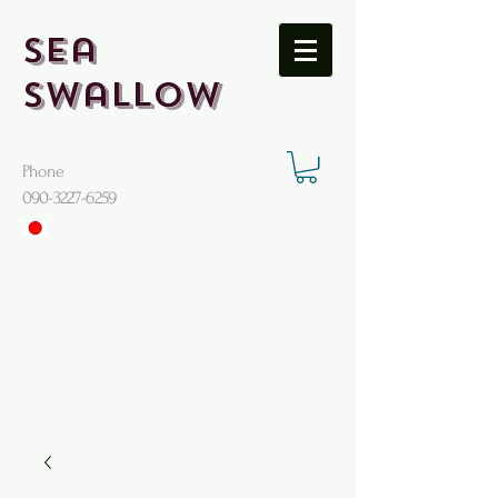
Sea
Swallow
Phone
​090-3227-6259