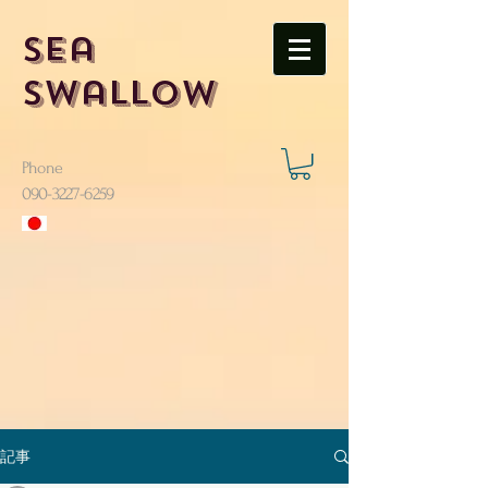
Sea
Swallow
Phone
​090-3227-6259
記事