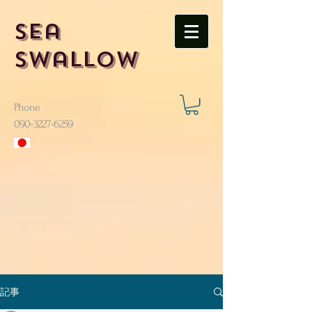
Sea
Swallow
Phone
​090-3227-6259
記事