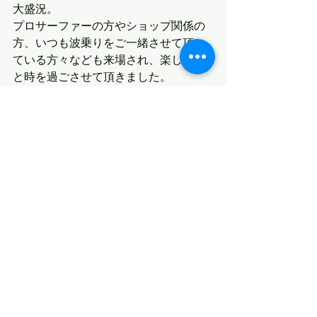
大盛況。
プロサーファーの方やショップ関係の
方、いつも波乗りをご一緒させて頂い
ている方々なども来場され、楽しいひ
と時を過ごさせて頂きました。
今日、改めて写真集をじっくり観て、
ダベンポート・サーフボードのアダム
さんやサーフアピッグのマイクさんを
被写体とした写真も発見。何だか胸が
熱くなり「つくづく、これって凄いこ
とだよな・・・」と思った次第です。
現代のサーファーを被写体として撮っ
ているにも関わらず、独特なノスタル
ジックな雰囲気を醸し出す写真を観て
いると、何やら懐かしい気持ちになる
のは勿論、とても温かい気持ちにもな
って参ります。