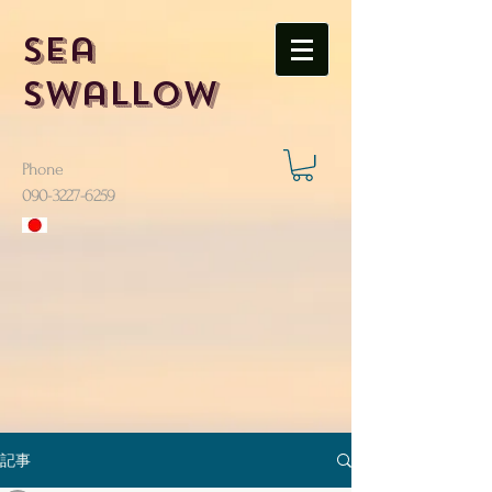
Sea
Swallow
Phone
​090-3227-6259
記事