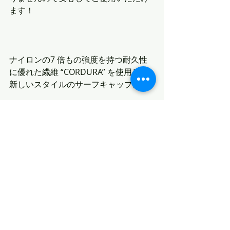
ます！
ナイロンの7 倍もの強度を持つ耐久性
に優れた繊維 “CORDURA” を使用した
新しいスタイルのサーフキャップ。
風に強いサイクリングキャップからイ
メージしたサーフキャップは海でも街
でもご使用いただける仕様となってい
ます。
Mサイズ：頭囲56~58cm
Lサイズ：頭囲58~60cm