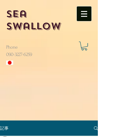
Sea
Swallow
Phone
​090-3227-6259
記事