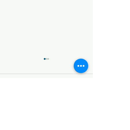
コメント
タイフーンスウェル
タイフーンスウ
コメントを追加…
​© 2026 SEA SWALLOW