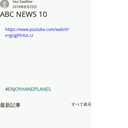
Sea Swallow
2018年8月25日
ABC NEWS 10
https://www.youtube.com/watch?
v=gUglFhXvL-U
#ENJOYHANDPLANES
最新記事
すべて表示