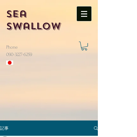
Sea
Swallow
Phone
​090-3227-6259
記事