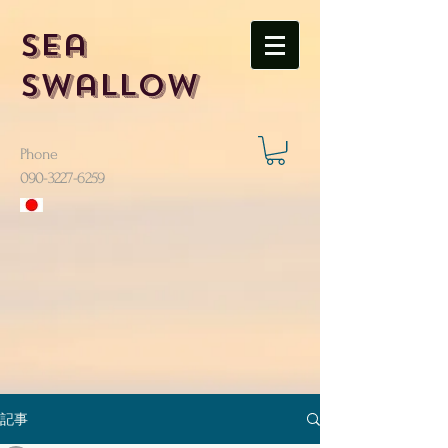
Sea
Swallow
Phone
​090-3227-6259
記事