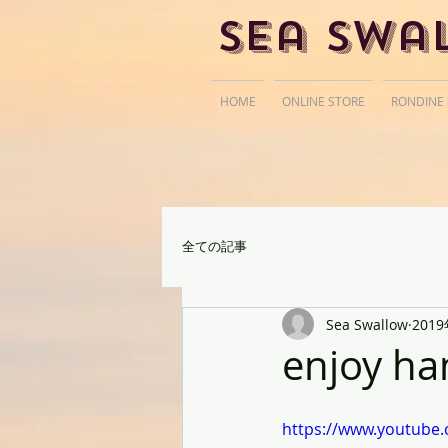
Sea Swa
HOME
ONLINE STORE
RONDINE
全ての記事
Sea Swallow
201
enjoy ha
https://www.youtube