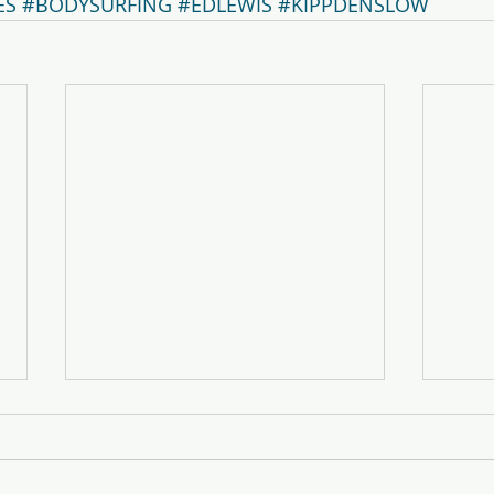
ES
#BODYSURFING
#EDLEWIS
#KIPPDENSLOW
変化