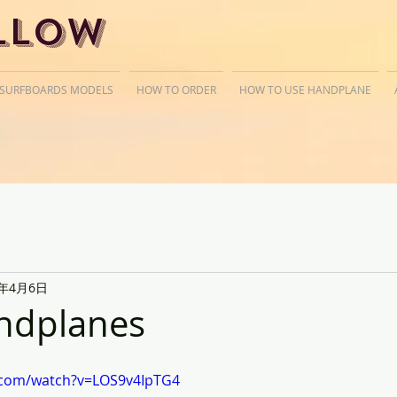
llow
 SURFBOARDS MODELS
HOW TO ORDER
HOW TO USE HANDPLANE
9年4月6日
ndplanes
.com/watch?v=LOS9v4IpTG4