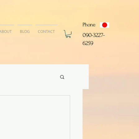
Phone
ABOUT
BLOG
CONTACT
​090-3227-
6259