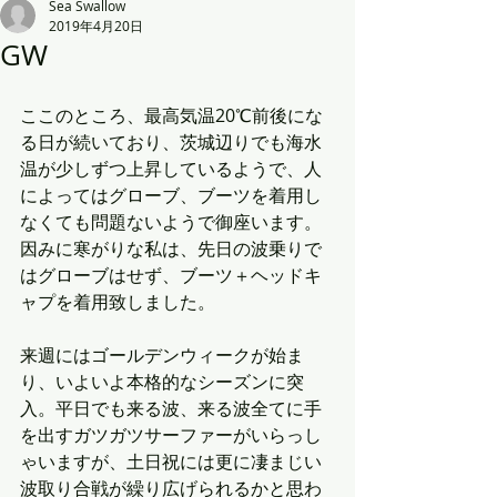
Sea Swallow
2019年4月20日
GW
ここのところ、最高気温20℃前後にな
る日が続いており、茨城辺りでも海水
温が少しずつ上昇しているようで、人
によってはグローブ、ブーツを着用し
なくても問題ないようで御座います。
因みに寒がりな私は、先日の波乗りで
はグローブはせず、ブーツ＋ヘッドキ
ャプを着用致しました。
来週にはゴールデンウィークが始ま
り、いよいよ本格的なシーズンに突
入。平日でも来る波、来る波全てに手
を出すガツガツサーファーがいらっし
ゃいますが、土日祝には更に凄まじい
波取り合戦が繰り広げられるかと思わ