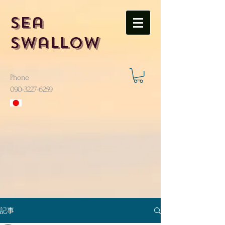
Sea
Swallow
Phone
​090-3227-6259
記事