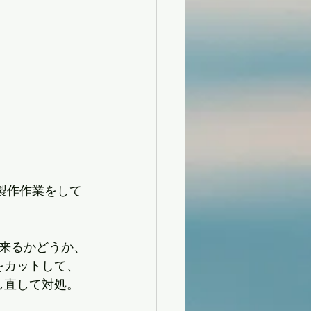
製作作業をして
来るかどうか、
をカットして、
し直して対処。