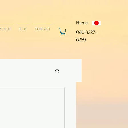
Phone
ABOUT
BLOG
CONTACT
​090-3227-
6259