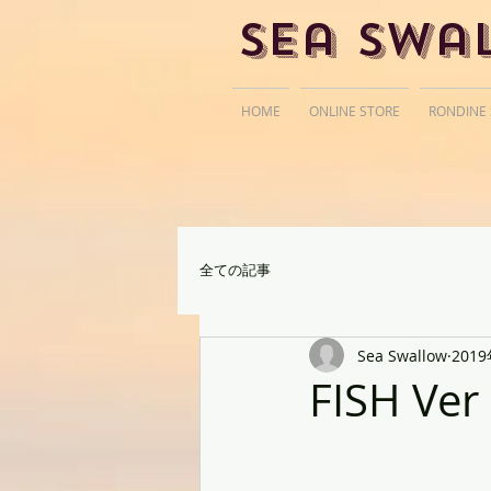
Sea Swa
HOME
ONLINE STORE
RONDINE
全ての記事
Sea Swallow
201
FISH Ver