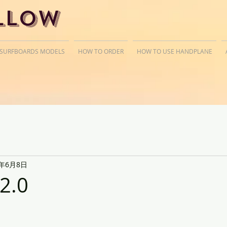
llow
 SURFBOARDS MODELS
HOW TO ORDER
HOW TO USE HANDPLANE
9年6月8日
 2.0