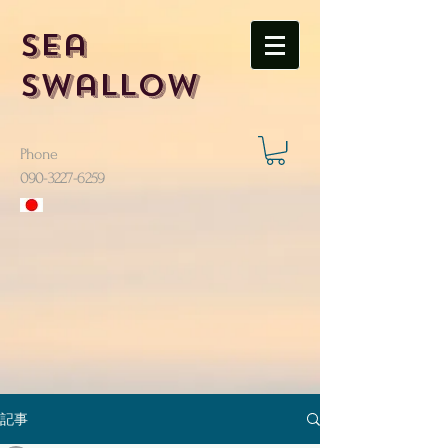
Sea
Swallow
Phone
​090-3227-6259
記事