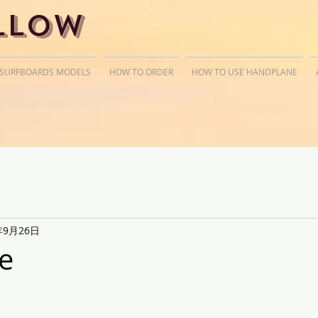
llow
 SURFBOARDS MODELS
HOW TO ORDER
HOW TO USE HANDPLANE
年9月26日
e