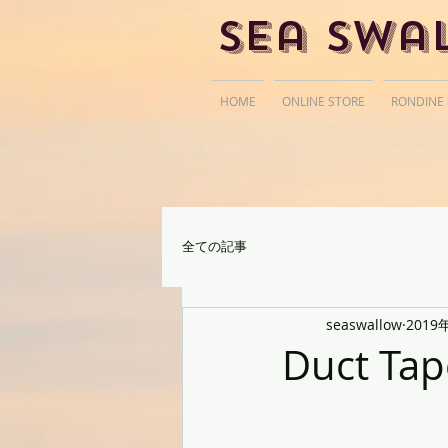
Sea Swa
HOME
ONLINE STORE
RONDINE
全ての記事
seaswallow
2019
Duct Tap