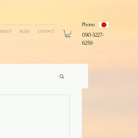
Phone
ABOUT
BLOG
CONTACT
​090-3227-
6259