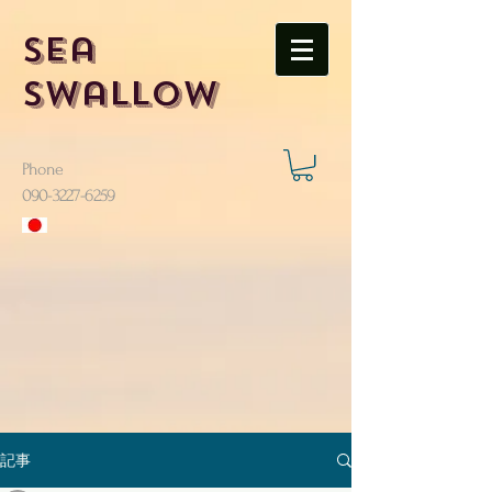
Sea
Swallow
Phone
​090-3227-6259
記事