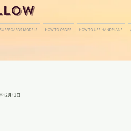
llow
 SURFBOARDS MODELS
HOW TO ORDER
HOW TO USE HANDPLANE
9年12月12日