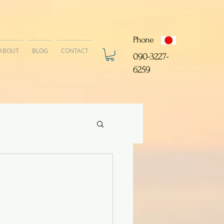
Phone
ABOUT
BLOG
CONTACT
​090-3227-
6259