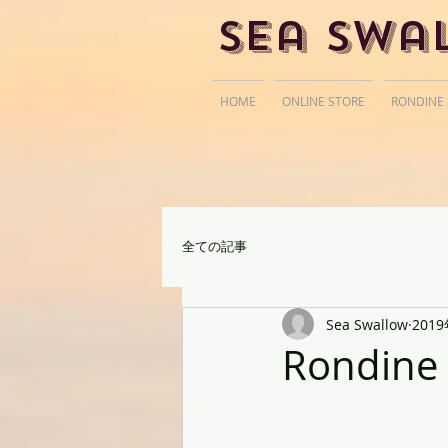
Sea Swa
HOME
ONLINE STORE
RONDINE
全ての記事
Sea Swallow
201
Rondine