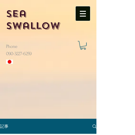
Sea
Swallow
Phone
​090-3227-6259
記事