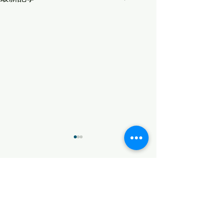
変化
無念
コメント
コメントを追加…