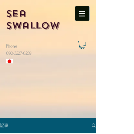
Sea
Swallow
Phone
​090-3227-6259
記事