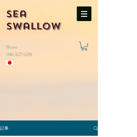
Sea
Swallow
Phone
​090-3227-6259
記事