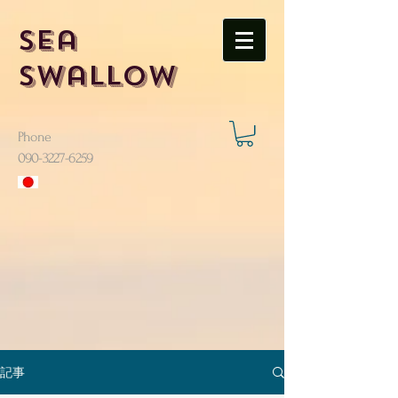
Sea
Swallow
Phone
​090-3227-6259
記事