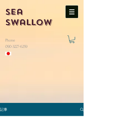
Sea
Swallow
Phone
​090-3227-6259
記事