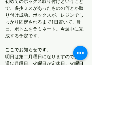
初めてのボックス取り付けということ
で、多少ミスがあったものの何とか取
り付け成功。ボックスが、レジンでし
っかり固定されるまで1日置いて、昨
日、ボトムをラミネート。今週中に完
成する予定です。
ここでお知らせです。
明日は第二月曜日になりますので、今
週は月曜日、火曜日が定休日。火曜日
は、建国記念日で祝日ということで、
茨城大貫4Beacheさんにて今まで作っ
た板の試乗会を開催致します。興味の
ある方がいらっしゃいましたら、お気
軽にお立ち寄り下さいませ。
最新記事
すべて表示