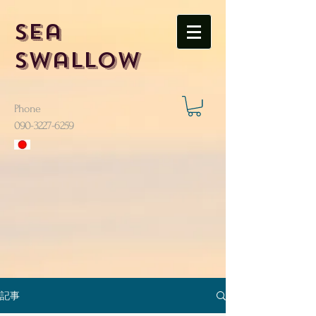
Sea
Swallow
Phone
​090-3227-6259
記事