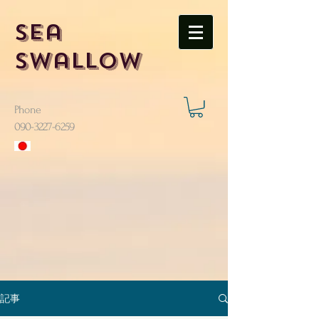
Sea
Swallow
Phone
​090-3227-6259
記事