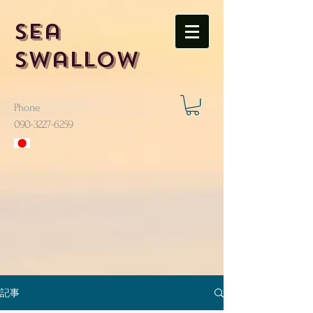
Sea
Swallow
Phone
​090-3227-6259
記事