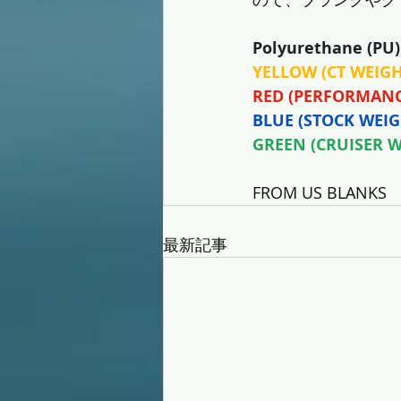
Polyurethane (PU)
YELLOW (CT WEIGH
RED (PERFORMANC
BLUE (STOCK WEIG
GREEN (CRUISER W
FROM US BLANKS
最新記事