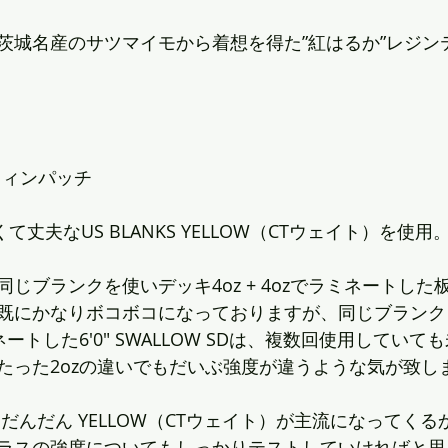
茨城名産のサツマイモから着想を得た”紅はるか”レジン
zフィンパッチ
くて丈夫なUS BLANKS YELLOW（CTウェイト）を使用
じブランクを使いデッキ4oz + 4ozでラミネートした
既にかなりボコボコになっておりますが、同じブランクを使
ートした6'0" SWALLOW SDは、複数回使用してい
たった2ozの違いでもだいぶ強度が違うような気が致し
場合、だんだん YELLOW（CTウェイト）が主流になってく
ラスの強度についてもしっかりテストしていければと思