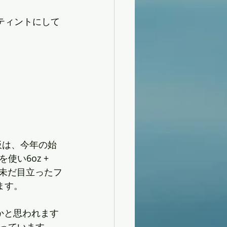
ティントにして
。
板は、今年の始
い6oz + 
ても未だ目立ったフ
ます。
るかと思われます
っています。