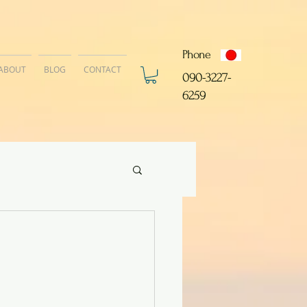
Phone
ABOUT
BLOG
CONTACT
​090-3227-
6259