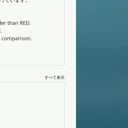
der than RED.
.
or comparison.
すべて表示