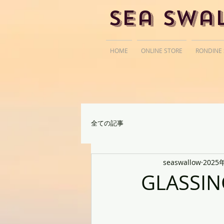
Sea Swa
HOME
ONLINE STORE
RONDINE
全ての記事
seaswallow
2025
GLASSIN