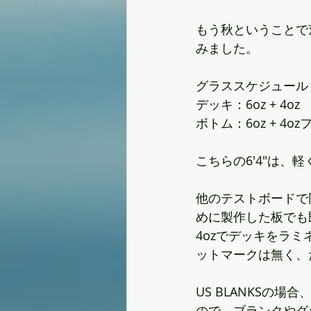
もう秋ということで
みました。
グラススケジュール
デッキ：6oz + 4oz
ボトム：6oz + 4o
こちらの6'4"は、軽
他のテストボードで同
めに製作した板でも
4ozでデッキをラミネ
ットマークは無く、
US BLANKSの
ので、ブランクやグ