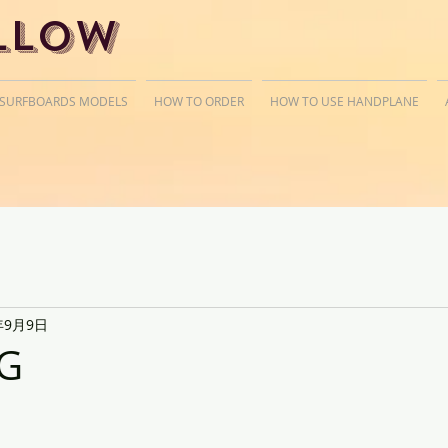
llow
 SURFBOARDS MODELS
HOW TO ORDER
HOW TO USE HANDPLANE
年9月9日
G