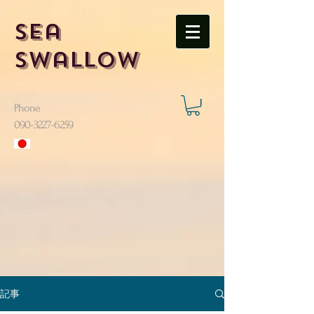
Sea
Swallow
Phone
​090-3227-6259
記事