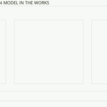
ON MODEL IN THE WORKS
変化
無念