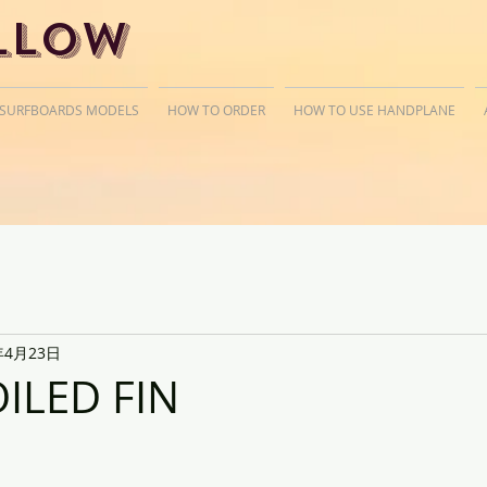
llow
 SURFBOARDS MODELS
HOW TO ORDER
HOW TO USE HANDPLANE
年4月23日
ILED FIN