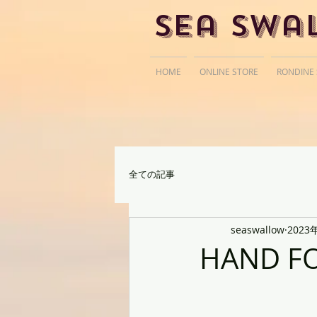
Sea Swa
HOME
ONLINE STORE
RONDINE
全ての記事
seaswallow
2023
HAND FO