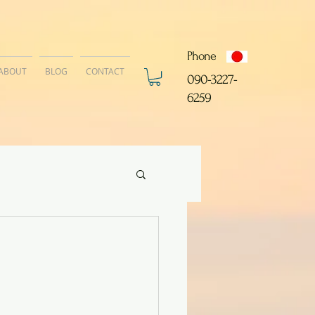
Phone
ABOUT
BLOG
CONTACT
​090-3227-
6259