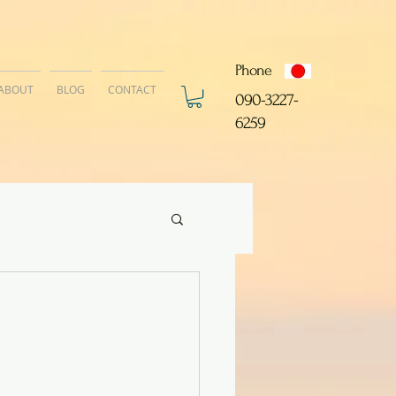
Phone
ABOUT
BLOG
CONTACT
​090-3227-
6259