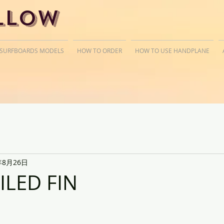
llow
 SURFBOARDS MODELS
HOW TO ORDER
HOW TO USE HANDPLANE
年8月26日
LED FIN