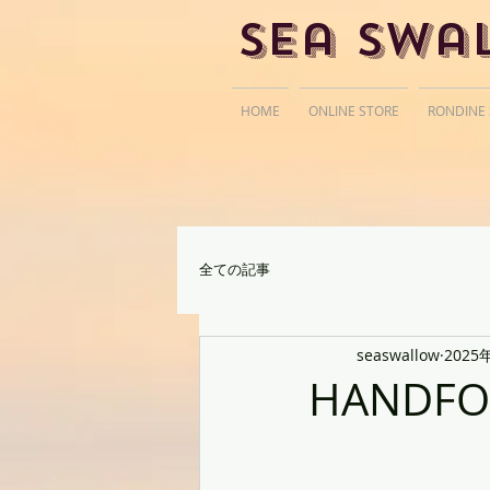
Sea Swa
HOME
ONLINE STORE
RONDINE
全ての記事
seaswallow
2025
HANDFOI