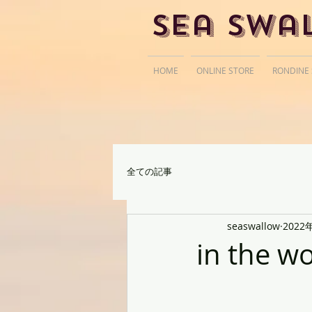
Sea Swa
HOME
ONLINE STORE
RONDINE
全ての記事
seaswallow
2022
in the w