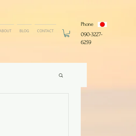
Phone
ABOUT
BLOG
CONTACT
​090-3227-
6259