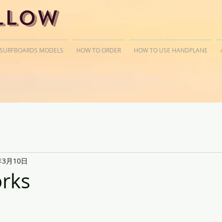
llow
 SURFBOARDS MODELS
HOW TO ORDER
HOW TO USE HANDPLANE
年3月10日
orks