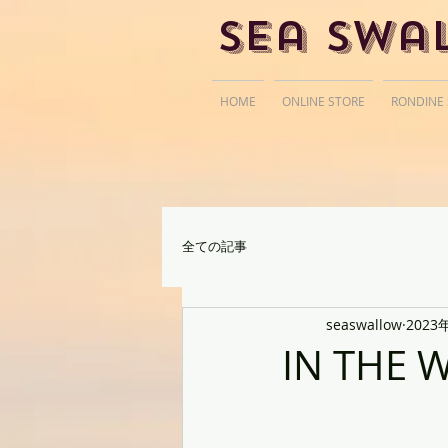
Sea Swa
HOME
ONLINE STORE
RONDINE
全ての記事
seaswallow
2023
IN THE 