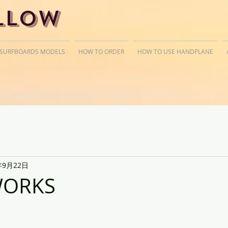
llow
 SURFBOARDS MODELS
HOW TO ORDER
HOW TO USE HANDPLANE
年9月22日
WORKS