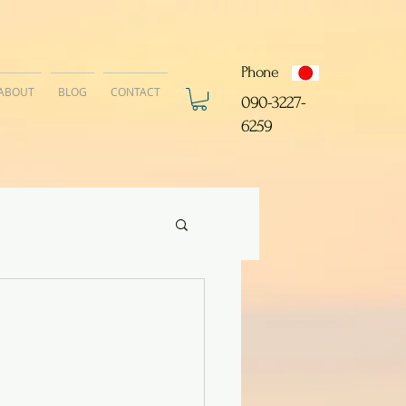
Phone
ABOUT
BLOG
CONTACT
​090-3227-
6259