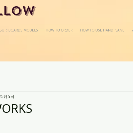
llow
 SURFBOARDS MODELS
HOW TO ORDER
HOW TO USE HANDPLANE
年5月5日
WORKS