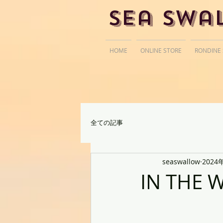
Sea Swa
HOME
ONLINE STORE
RONDINE
全ての記事
seaswallow
2024
IN THE 