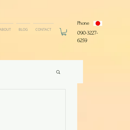
Phone
ABOUT
BLOG
CONTACT
​090-3227-
6259