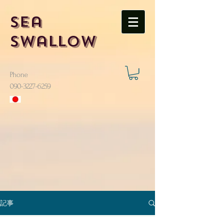
Sea
Swallow
Phone
​090-3227-6259
記事