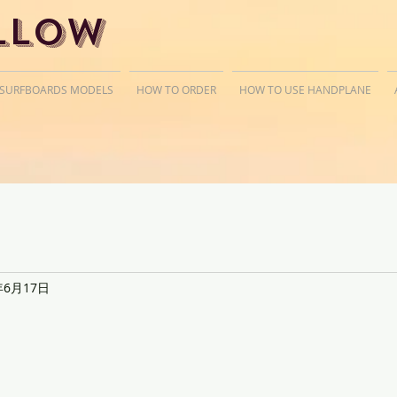
llow
 SURFBOARDS MODELS
HOW TO ORDER
HOW TO USE HANDPLANE
年6月17日