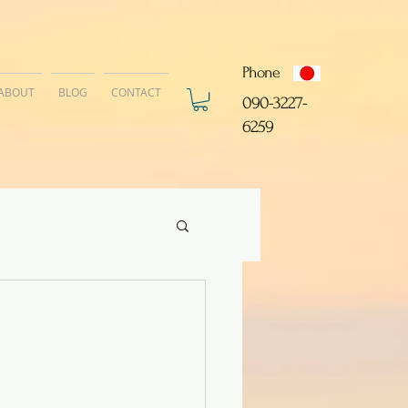
Phone
ABOUT
BLOG
CONTACT
​090-3227-
6259