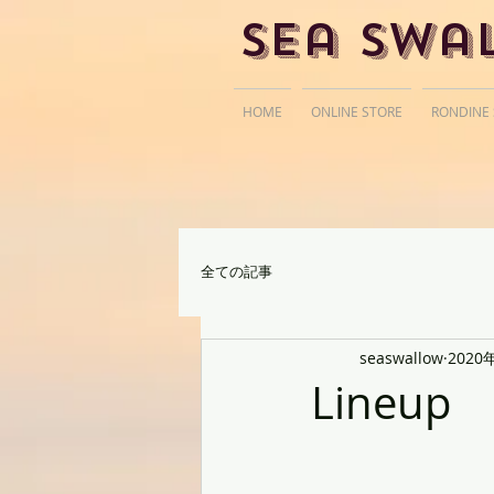
Sea Swa
HOME
ONLINE STORE
RONDINE
全ての記事
seaswallow
2020
Lineup