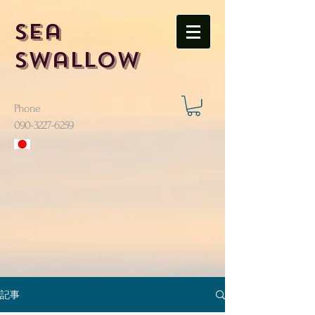
Sea
Swallow
Phone
​090-3227-6259
記事