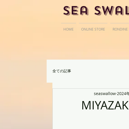
Sea Swa
HOME
ONLINE STORE
RONDINE
全ての記事
seaswallow
2024
MIYAZAK