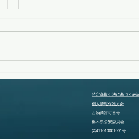
変化
無念
特定商取引法に基づく表
個人情報保護方針
​古物商許可番号
​栃木県公安委員会
​第411010001991号