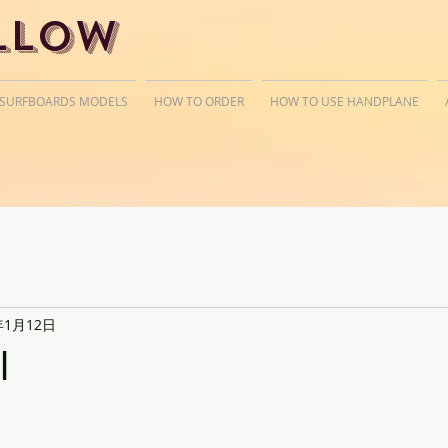
llow
 SURFBOARDS MODELS
HOW TO ORDER
HOW TO USE HANDPLANE
年1月12日
I