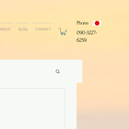
Phone
ABOUT
BLOG
CONTACT
​090-3227-
6259