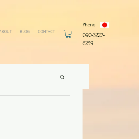
Phone
ABOUT
BLOG
CONTACT
​090-3227-
6259