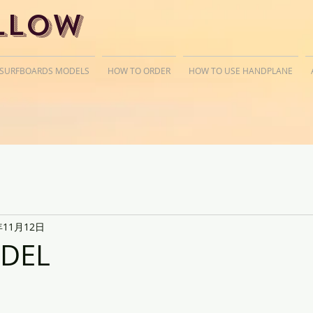
llow
 SURFBOARDS MODELS
HOW TO ORDER
HOW TO USE HANDPLANE
年11月12日
DEL