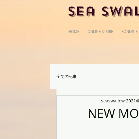
Sea Swa
HOME
ONLINE STORE
RONDINE
全ての記事
seaswallow
2021
NEW MO