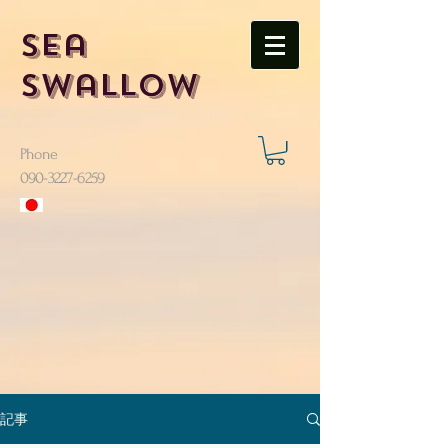
Sea
Swallow
Phone
​090-3227-6259
記事