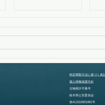
変化
タイフーンスウェル
特定商取引法に基づく表
個人情報保護方針
​古物商許可番号
​栃木県公安委員会
​第411010001991号