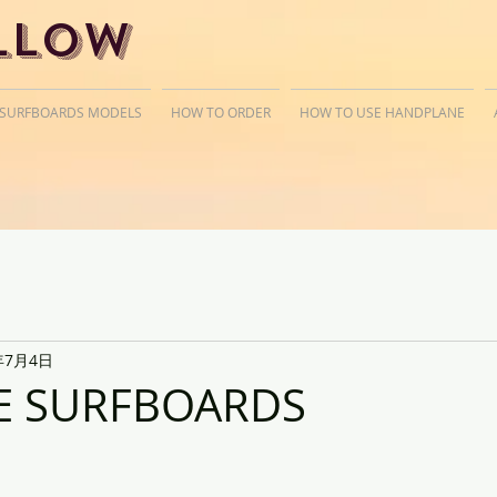
llow
 SURFBOARDS MODELS
HOW TO ORDER
HOW TO USE HANDPLANE
年7月4日
E SURFBOARDS