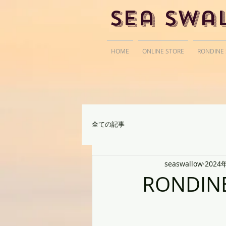
Sea Swa
HOME
ONLINE STORE
RONDINE
全ての記事
seaswallow
2024
RONDIN