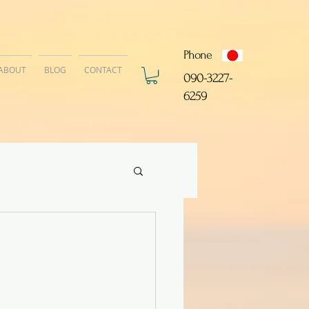
Phone
ABOUT
BLOG
CONTACT
​090-3227-
6259