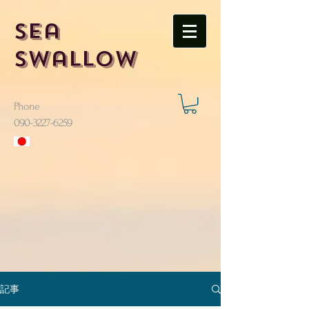
Sea
Swallow
Phone
​090-3227-6259
記事