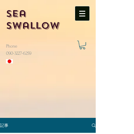
Sea
Swallow
Phone
​090-3227-6259
記事