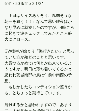
6'4" x 20 3/4" x 2 1/2"
「明日はサイズありそう、風弱そうな
朝一を狙う！！」なんて思い昨夜はか
なり早めに就寝したのですが、4時ごろ
に起きて波チェックしてみたところ盛
大にクローズ。
GW後半が始まり「海行きたい」と思っ
ていた方が殆どのことと思います。
大貫つるかめでは何とか出来ているよ
うですが、明日は落ち着いてくるかと
思われ茨城南部の風は午前中南西の予
想。
「もしかしたらコンディション整うか
も」とちょっと期待しています。
混雑するかと思われますので、あまり
にも人が多かった場合には人が少なく