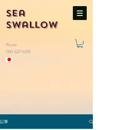
Sea
Swallow
Phone
​090-3227-6259
記事