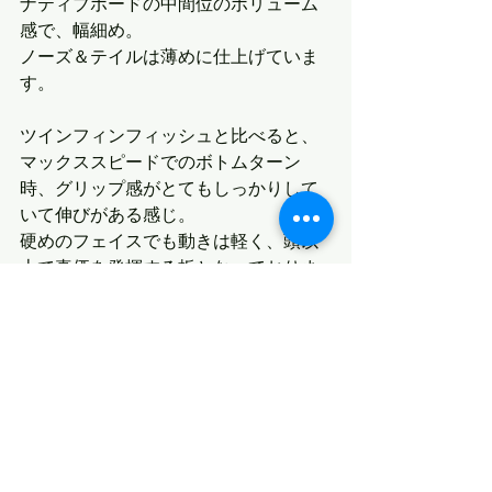
ナティブボードの中間位のボリューム
感で、幅細め。
ノーズ＆テイルは薄めに仕上げていま
す。
ツインフィンフィッシュと比べると、
マックススピードでのボトムターン
時、グリップ感がとてもしっかりして
いて伸びがある感じ。
硬めのフェイスでも動きは軽く、頭以
上で真価を発揮する板となっておりま
す。
尚、こちらの板は明日の試乗会には持
ち込みません。
ご了承のほど宜しくお願い致します。
最新記事
すべて表示