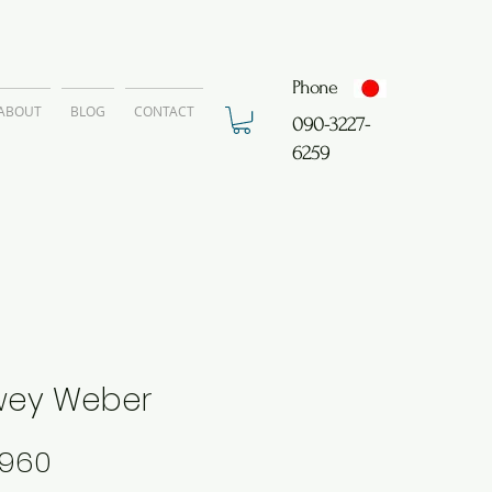
Phone
ABOUT
BLOG
CONTACT
​090-3227-
6259
ey Weber
価
,960