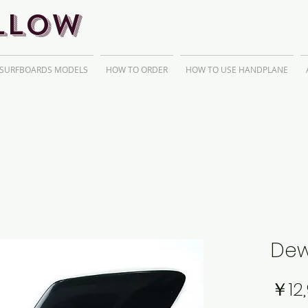
llow
 SURFBOARDS MODELS
HOW TO ORDER
HOW TO USE HANDPLANE
Dew
￥12