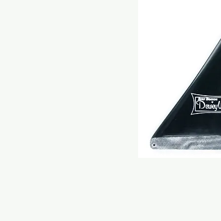
HOME
ONLINE STORE
RONDINE SURFBOARDS MODELS