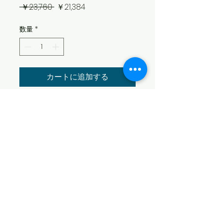
通
セ
 ￥23,760 
￥21,384
常
ー
数量
*
価
ル
格
価
格
カートに追加する
ベビーブッダ・ダイヤモンドテイル
GoProマウント付
長さ：約31㎝
幅：約18㎝
​© 2026 SEA SWALLOW
特定商取引法に基づく表記
個人情報保護方針
​古物商許可番号