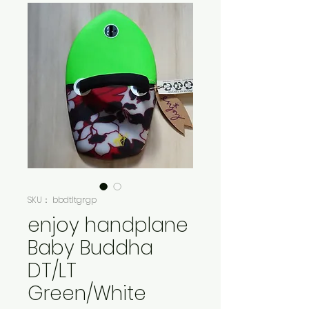
SKU： bbdtltgrgp
enjoy handplane
Baby Buddha
DT/LT
Green/White