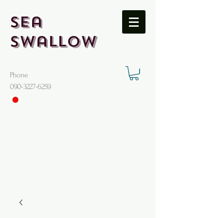
Sea
Swallow
Phone
​090-3227-6259