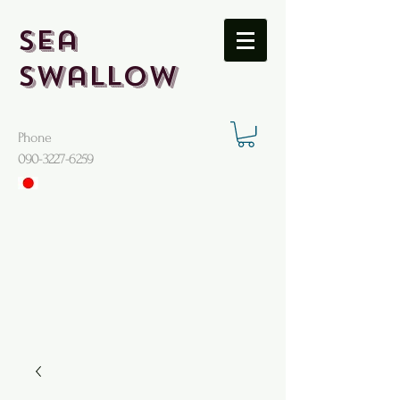
Sea
Swallow
Phone
​090-3227-6259