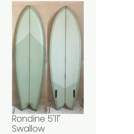
Rondine 5'11"
Swallow