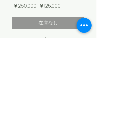
通
セ
 ￥250,000 
￥125,000
常
ー
価
ル
在庫なし
格
価
格
Dim: 5'11" x 21" x 2 3/4"
Fin: Future（フィンは付属致しません）
Color: Sage Green
Finish: Sanded
​© 2026 SEA SWALLOW
配送不可のため店頭のみでのお渡しにな
ります。店頭にて商品をご確認下さいま
特定商取引法に基づく表記
せ。カートからお買い物された場合、無
個人情報保護方針
効になります。
​古物商許可番号
​栃木県公安委員会
​第411010001991号