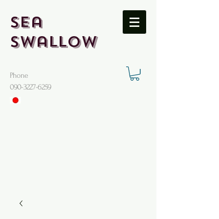
Sea
Swallow
Phone
​090-3227-6259