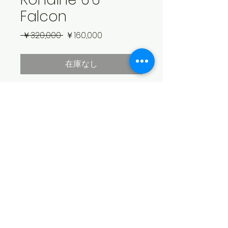
Falcon
通
セ
 ￥320,000 
￥160,000
常
ー
価
ル
在庫なし
格
価
格
Dim: 6'6" x 21" x 2 5/8"
Fin: Future(フィン付属致しません)
Color: Clear/Yellow/Orange
Finish: Wet sanded
​© 2026 SEA SWALLOW
配送不可のため店頭のみでのお渡しにな
ります。店頭にて商品をご確認下さいま
特定商取引法に基づく表記
せ。カートからお買い物された場合、無
個人情報保護方針
効になります。
​古物商許可番号
​栃木県公安委員会