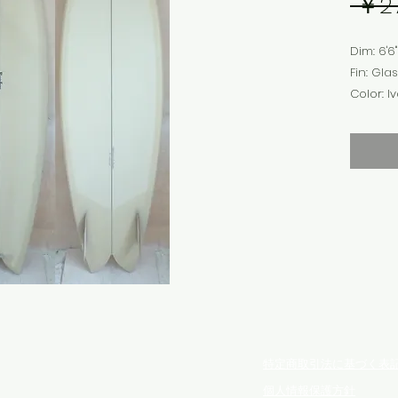
 ￥2
Dim: 6'6" 
Fin: Gla
Color: I
Finish: 
配送不可
す。店頭
からお買
特定商取引法に基づく表
個人情報保護方針