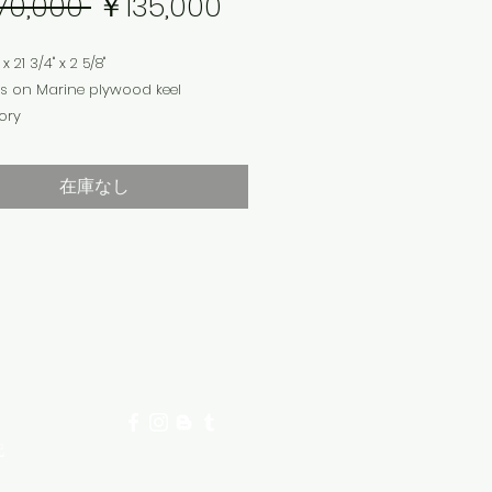
通
セ
70,000 
￥135,000
常
ー
x 21 3/4" x 2 5/8"
価
ル
ss on Marine plywood keel
vory
格
価
Sanded
格
在庫なし
のため店頭のみでのお渡しになりま
にて商品をご確認下さいませ。カート
い物された場合、無効になります。
記