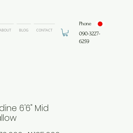
Phone
ABOUT
BLOG
CONTACT
​090-3227-
6259
dine 6'6" Mid
llow