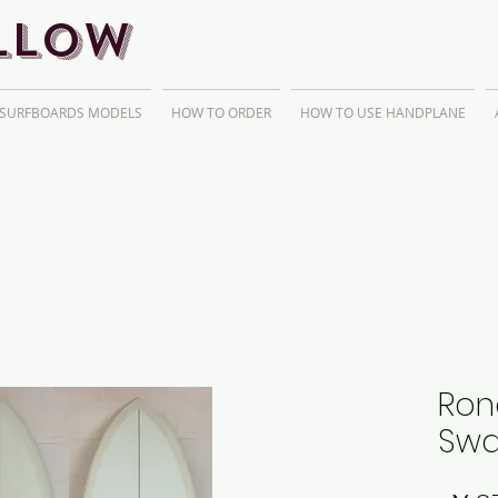
llow
 SURFBOARDS MODELS
HOW TO ORDER
HOW TO USE HANDPLANE
Ron
Swa