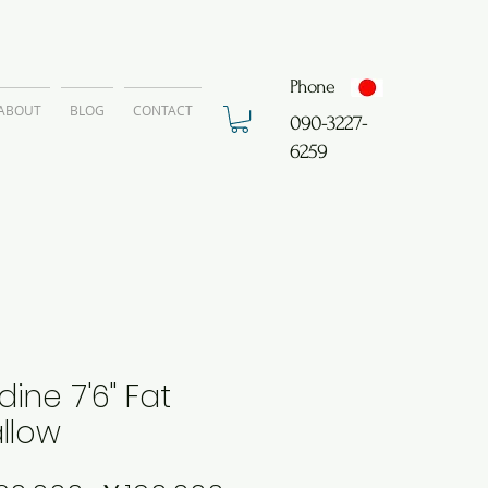
Phone
ABOUT
BLOG
CONTACT
​090-3227-
6259
ine 7'6" Fat
llow