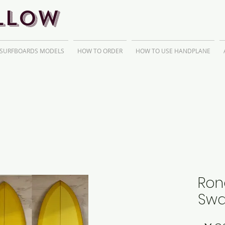
llow
 SURFBOARDS MODELS
HOW TO ORDER
HOW TO USE HANDPLANE
Rond
Swa