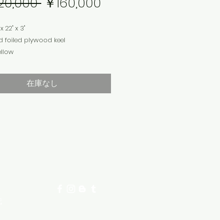
通
セ
20,000 
￥160,000
常
ー
x 22" x 3"
価
ル
d foiled plywood keel
ellow
格
価
Gloss & Polish
格
在庫なし
のため店頭のみでのお渡しになりま
にて商品をご確認下さいませ。カート
い物された場合、無効になります。
記