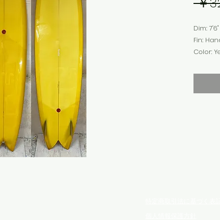
 ￥3
Dim: 7'6" 
Fin: Han
Color: Y
Finish: 
配送不可
す。店頭
からお買
特定商取引法に基づく表
個人情報保護方針