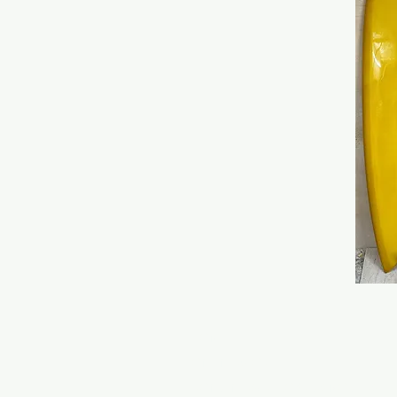
HOME
ONLINE STORE
RONDINE SURFBOARDS MODELS