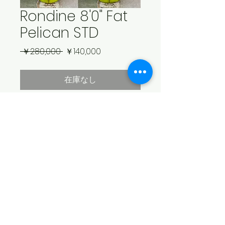
Rondine 8'0" Fat
Pelican STD
通
セ
 ￥280,000 
￥140,000
常
ー
価
ル
在庫なし
格
価
格
Dim: 8'0" x 22 1/2" x 3"
Fin: Box（フィン付属致しません）
Color: Lime green
Finish: Gloss & Polish
​© 2026 SEA SWALLOW
配送不可のため店頭のみでのお渡しにな
ります。店頭にて商品をご確認下さいま
特定商取引法に基づく表記
せ。カートからお買い物された場合、無
個人情報保護方針
効になります。
​古物商許可番号