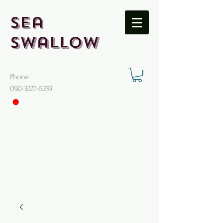
Sea
Swallow
Phone
​090-3227-6259