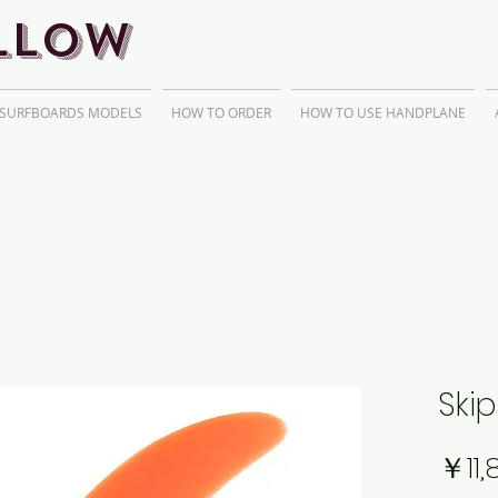
llow
 SURFBOARDS MODELS
HOW TO ORDER
HOW TO USE HANDPLANE
Skip
￥11,