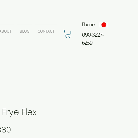
Phone
ABOUT
BLOG
CONTACT
​090-3227-
6259
 Frye Flex
価
880