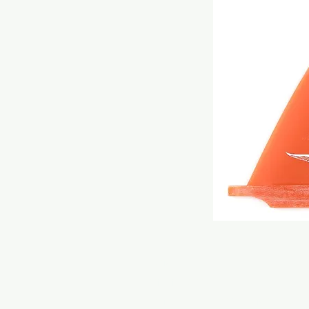
HOME
ONLINE STORE
RONDINE SURFBOARDS MODELS