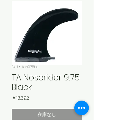
SKU： tan975bc
TA Noserider 9.75
Black
価
￥13,392
格
在庫なし