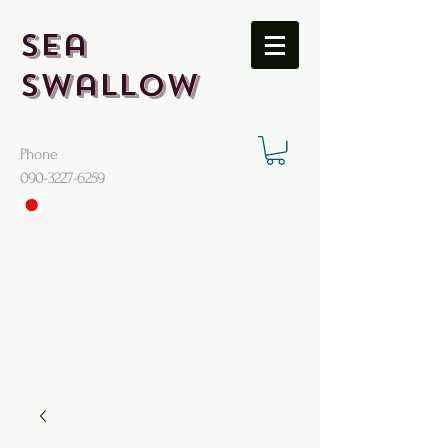
Sea
Swallow
Phone
​090-3227-6259