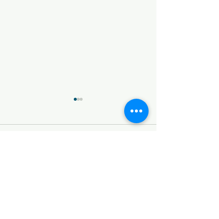
変化
無念
コメント
コメントを追加…
​© 2026 SEA SWALLOW