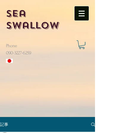
Sea
Swallow
Phone
​090-3227-6259
記事