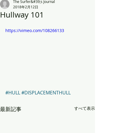
The Surfer&#39;s Journal
2018年2月12日
Hullway 101
https://vimeo.com/108266133
#HULL
#DISPLACEMENTHULL
最新記事
すべて表示