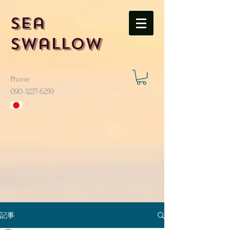
Sea
Swallow
Phone
​090-3227-6259
記事